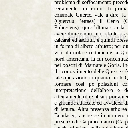
problema di soffocamento preced
certamente un ruolo di prima
chiamate Querce, vale a dire: la
(Quercus Petraea) il Cerro (
Pubescens), quest'ultima con la c
avere dimensioni più ridotte risp
calcarei ed asciutti, è quindi pre
in forma di albero arbusto; per q
vi è da notare certamente la Qu
nord americana, la cui concentraz
nei boschi di Marnate e Gorla. In
il riconoscimento delle Querce c'
tale operazione in quanto tra le 
formare così po¬polazioni co
interpretazione dell'albero e
attentamente oltre al suo portame
e ghiande attaccate ed avvalersi
di lettura. Altra presenza arborea
Betulacee, anche se in numero
presenza di Carpino bianco (Carp
specie pioniera nell'evoluzion