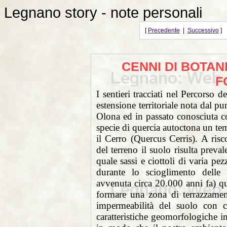
Legnano story - note personali
[
Precedente
|
Successivo
]
CENNI DI BOTAN
F
I sentieri tracciati nel Percorso
estensione
territoriale nota dal 
Olona ed in
passato conosciuta c
specie di
quercia autoctona un tem
il Cerro
(Quercus Cerris). A risc
del terreno
il suolo risulta prev
quale sassi e
ciottoli di varia pez
durante lo
scioglimento delle
avvenuta circa
20.000 anni fa) qu
formare una zona
di terrazzamen
impermeabilità del
suolo con co
caratteristiche
geomorfologiche in