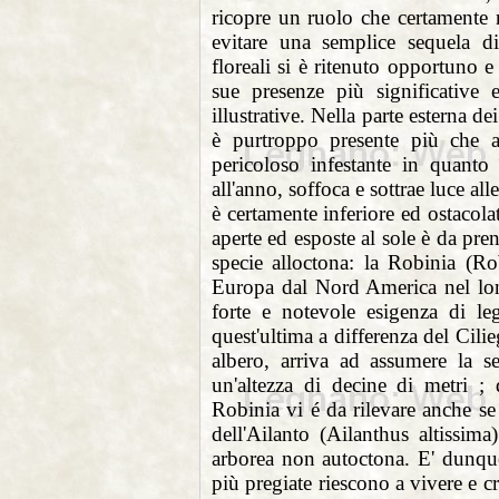
ricopre un ruolo che certamente
evitare una semplice sequela 
floreali si è ritenuto opportuno e
sue presenze più significative 
illustrative. Nella parte esterna d
è purtroppo presente più che al
pericoloso infestante in quanto
all'anno, soffoca e sottrae luce all
è certamente inferiore ed ostacola
aperte ed esposte al sole è da pre
specie alloctona: la Robinia (R
Europa dal Nord America nel l
forte e notevole esigenza di 
quest'ultima a differenza del Cili
albero, arriva ad assumere la 
un'altezza di decine di metri 
Robinia vi é da rilevare anche 
dell'Ailanto (Ailanthus altissima
arborea non autoctona. E' dunque
più pregiate riescono a vivere e c