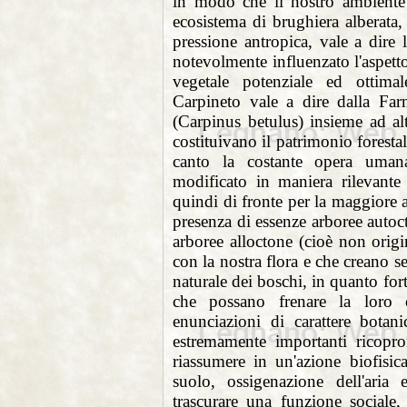
in modo che il
nostro ambiente
ecosistema di
brughiera alberata
pressione
antropica, vale a dire
notevolmente
influenzato l'aspett
vegetale
potenziale ed ottima
Carpineto vale a
dire dalla Fa
(Carpinus betulus)
insieme ad al
costituivano il
patrimonio forestal
canto la
costante opera uman
modificato in
maniera rilevante
quindi di fronte per la
maggiore a 
presenza di essenze
arboree autoc
arboree alloctone
(cioè non origi
con la nostra flora e
che creano se
naturale dei boschi, in
quanto fort
che possano frenare la
loro 
enunciazioni di carattere bota
estremamente importanti ricopr
riassumere in un'azione biofisic
suolo, ossigenazione dell'aria
trascurare una funzione sociale,