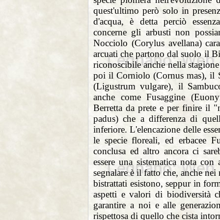
quest'ultimo però solo in presen
d'acqua, è detta perciò essenz
concerne gli arbusti non possia
Nocciolo (Corylus avellana) cara
arcuati che partono dal suolo il
riconoscibile anche nella stagione
poi il Corniolo (Cornus mas), i
(Ligustrum vulgare), il Sambu
anche come Fusaggine (Euon
Berretta da prete e per finire il 
padus) che a differenza di quel
inferiore. L'elencazione delle ess
le specie floreali, ed erbacee 
conclusa ed altro ancora ci sar
essere una sistematica nota con
segnalare è il fatto che, anche nei
bistrattati esistono, seppur in form
aspetti e valori di biodiversità
garantire a noi e alle generazio
rispettosa di quello che cista into